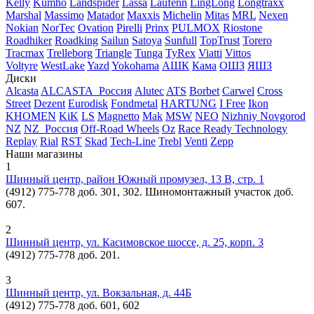
Kelly
Kumho
Landspider
Lassa
Laufenn
LingLong
Longtraxx
Marshal
Massimo
Matador
Maxxis
Michelin
Mitas
MRL
Nexen
Nokian
NorTec
Ovation
Pirelli
Prinx
PULMOX
Riostone
Roadhiker
Roadking
Sailun
Satoya
Sunfull
TopTrust
Torero
Tracmax
Trelleborg
Triangle
Tunga
TyRex
Viatti
Vittos
Voltyre
WestLake
Yazd
Yokohama
АШК
Кама
ОШЗ
ЯШЗ
Диски
Alcasta
ALCASTA_Россия
Alutec
ATS
Borbet
Carwel
Cross
Street
Dezent
Eurodisk
Fondmetal
HARTUNG
I Free
Ikon
KHOMEN
KiK
LS
Magnetto
Mak
MSW
NEO
Nizhniy Novgorod
NZ
NZ_Россия
Off-Road Wheels
Oz
Race Ready Technology
Replay
Rial
RST
Skad
Tech-Line
Trebl
Venti
Zepp
Наши магазины
1
Шинный центр, район Южный промузел, 13 В, стр. 1
(4912) 775-778 доб. 301, 302. Шиномонтажный участок доб.
607.
2
Шинный центр, ул. Касимовское шоссе, д. 25, корп. 3
(4912) 775-778 доб. 201.
3
Шинный центр, ул. Вокзальная, д. 44Б
(4912) 775-778 доб. 601, 602