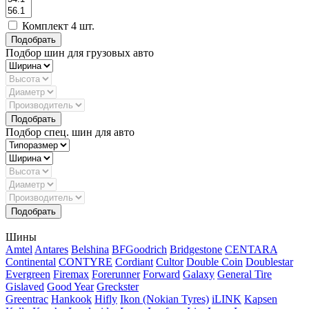
Комплект 4 шт.
Подбор шин для грузовых авто
Подбор спец. шин для авто
Шины
Amtel
Antares
Belshina
BFGoodrich
Bridgestone
CENTARA
Continental
CONTYRE
Cordiant
Cultor
Double Coin
Doublestar
Evergreen
Firemax
Forerunner
Forward
Galaxy
General Tire
Gislaved
Good Year
Greckster
Greentrac
Hankook
Hifly
Ikon (Nokian Tyres)
iLINK
Kapsen