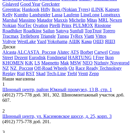
Gislaved
Good Year
Greckster
Greentrac
Hankook
Hifly
Ikon (Nokian Tyres)
iLINK
Kapsen
Kelly
Kumho
Landspider
Lassa
Laufenn
LingLong
Longtraxx
Marshal
Massimo
Matador
Maxxis
Michelin
Mitas
MRL
Nexen
Nokian
NorTec
Ovation
Pirelli
Prinx
PULMOX
Riostone
Roadhiker
Roadking
Sailun
Satoya
Sunfull
TopTrust
Torero
Tracmax
Trelleborg
Triangle
Tunga
TyRex
Viatti
Vittos
Voltyre
WestLake
Yazd
Yokohama
АШК
Кама
ОШЗ
ЯШЗ
Диски
Alcasta
ALCASTA_Россия
Alutec
ATS
Borbet
Carwel
Cross
Street
Dezent
Eurodisk
Fondmetal
HARTUNG
I Free
Ikon
KHOMEN
KiK
LS
Magnetto
Mak
MSW
NEO
Nizhniy Novgorod
NZ
NZ_Россия
Off-Road Wheels
Oz
Race Ready Technology
Replay
Rial
RST
Skad
Tech-Line
Trebl
Venti
Zepp
Наши магазины
1
Шинный центр, район Южный промузел, 13 В, стр. 1
(4912) 775-778 доб. 301, 302. Шиномонтажный участок доб.
607.
2
Шинный центр, ул. Касимовское шоссе, д. 25, корп. 3
(4912) 775-778 доб. 201.
3