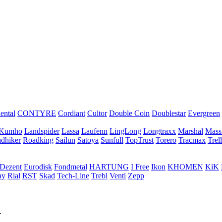
ental
CONTYRE
Cordiant
Cultor
Double Coin
Doublestar
Evergreen
Kumho
Landspider
Lassa
Laufenn
LingLong
Longtraxx
Marshal
Mass
dhiker
Roadking
Sailun
Satoya
Sunfull
TopTrust
Torero
Tracmax
Trel
Dezent
Eurodisk
Fondmetal
HARTUNG
I Free
Ikon
KHOMEN
KiK
ay
Rial
RST
Skad
Tech-Line
Trebl
Venti
Zepp
.