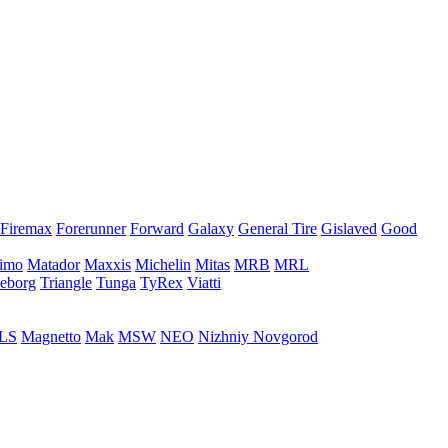
Firemax
Forerunner
Forward
Galaxy
General Tire
Gislaved
Good
imo
Matador
Maxxis
Michelin
Mitas
MRB
MRL
leborg
Triangle
Tunga
TyRex
Viatti
LS
Magnetto
Mak
MSW
NEO
Nizhniy Novgorod