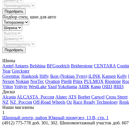
Подбор спец. шин для авто
Шины
Amtel
Antares
Belshina
BFGoodrich
Bridgestone
CENTARA
Contin
Year
Greckster
Greentrac
Hankook
Hifly
Ikon (Nokian Tyres)
iLINK
Kapsen
Kelly
Nexen
Nokian
NorTec
Ovation
Pirelli
Prinx
PULMOX
Riostone
Roa
Vittos
Voltyre
WestLake
Yazd
Yokohama
АШК
Кама
ОШЗ
ЯШЗ
Диски
Alcasta
ALCASTA_Россия
Alutec
ATS
Borbet
Carwel
Cross Street
NZ
NZ_Россия
Off-Road Wheels
Oz
Race Ready Technology
Repl
Наши магазины
1
Шинный центр, район Южный промузел, 13 В, стр. 1
(4912) 775-778 доб. 301, 302. Шиномонтажный участок доб. 607