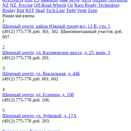
NZ
NZ_Россия
Off-Road Wheels
Oz
Race Ready Technology
Replay
Rial
RST
Skad
Tech-Line
Trebl
Venti
Zepp
Наши магазины
1
Шинный центр, район Южный промузел, 13 В, стр. 1
(4912) 775-778 доб. 301, 302. Шиномонтажный участок доб.
607.
2
Шинный центр, ул. Касимовское шоссе, д. 25, корп. 3
(4912) 775-778 доб. 201.
3
Шинный центр, ул. Вокзальная, д. 44Б
(4912) 775-778 доб. 601, 602
4
Шинный центр, ул. Есенина, д. 108
(4912) 775-778 доб. 106.
5
Шинный центр, ул. Зубковой, д. 17А
(4912) 775-778 доб. 203.