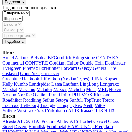
Подбор спец. шин для авто
Шины
Amtel
Antares
Belshina
BFGoodrich
Bridgestone
CENTARA
Continental
CONTYRE
Cordiant
Cultor
Double Coin
Doublestar
Evergreen
Firemax
Forerunner
Forward
Galaxy
General Tire
Gislaved
Good Year
Greckster
Greentrac
Hankook
Hifly
Ikon (Nokian Tyres)
iLINK
Kapsen
Kelly
Kumho
Landspider
Lassa
Laufenn
LingLong
Longtraxx
Marshal
Massimo
Matador
Maxxis
Michelin
Mitas
MRL
Nexen
Nokian
NorTec
Ovation
Pirelli
Prinx
PULMOX
Riostone
Roadhiker
Roadking
Sailun
Satoya
Sunfull
TopTrust
Torero
Tracmax
Trelleborg
Triangle
Tunga
TyRex
Viatti
Vittos
Voltyre
WestLake
Yazd
Yokohama
АШК
Кама
ОШЗ
ЯШЗ
Диски
Alcasta
ALCASTA_Россия
Alutec
ATS
Borbet
Carwel
Cross
Street
Dezent
Eurodisk
Fondmetal
HARTUNG
I Free
Ikon
KHOMEN
KiK
LS
Magnetto
Mak
MSW
NEO
Nizhniy Novgorod