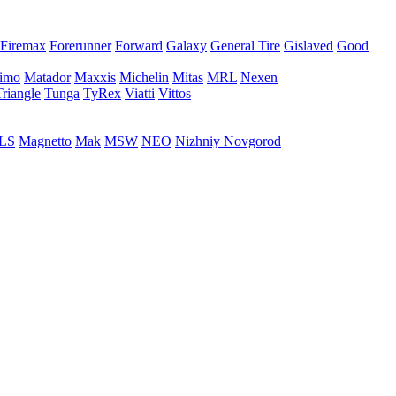
Firemax
Forerunner
Forward
Galaxy
General Tire
Gislaved
Good
imo
Matador
Maxxis
Michelin
Mitas
MRL
Nexen
Triangle
Tunga
TyRex
Viatti
Vittos
LS
Magnetto
Mak
MSW
NEO
Nizhniy Novgorod