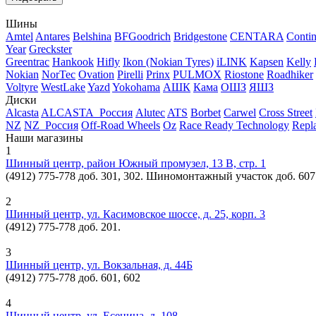
Шины
Amtel
Antares
Belshina
BFGoodrich
Bridgestone
CENTARA
Contin
Year
Greckster
Greentrac
Hankook
Hifly
Ikon (Nokian Tyres)
iLINK
Kapsen
Kelly
Nokian
NorTec
Ovation
Pirelli
Prinx
PULMOX
Riostone
Roadhiker
Voltyre
WestLake
Yazd
Yokohama
АШК
Кама
ОШЗ
ЯШЗ
Диски
Alcasta
ALCASTA_Россия
Alutec
ATS
Borbet
Carwel
Cross Street
NZ
NZ_Россия
Off-Road Wheels
Oz
Race Ready Technology
Repl
Наши магазины
1
Шинный центр, район Южный промузел, 13 В, стр. 1
(4912) 775-778 доб. 301, 302. Шиномонтажный участок доб. 607
2
Шинный центр, ул. Касимовское шоссе, д. 25, корп. 3
(4912) 775-778 доб. 201.
3
Шинный центр, ул. Вокзальная, д. 44Б
(4912) 775-778 доб. 601, 602
4
Шинный центр, ул. Есенина, д. 108