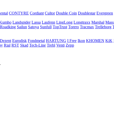
ental
CONTYRE
Cordiant
Cultor
Double Coin
Doublestar
Evergreen
Kumho
Landspider
Lassa
Laufenn
LingLong
Longtraxx
Marshal
Mass
Roadking
Sailun
Satoya
Sunfull
TopTrust
Torero
Tracmax
Trelleborg
Dezent
Eurodisk
Fondmetal
HARTUNG
I Free
Ikon
KHOMEN
KiK
ay
Rial
RST
Skad
Tech-Line
Trebl
Venti
Zepp
.