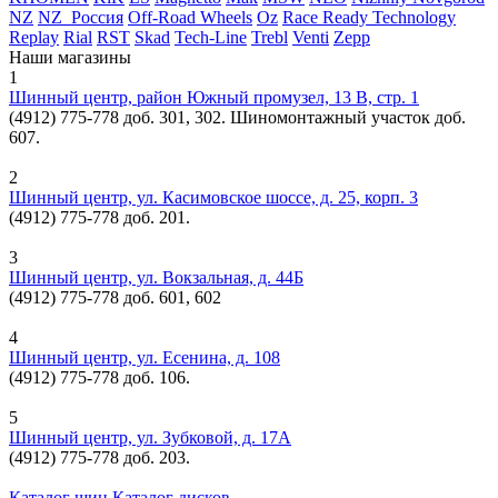
NZ
NZ_Россия
Off-Road Wheels
Oz
Race Ready Technology
Replay
Rial
RST
Skad
Tech-Line
Trebl
Venti
Zepp
Наши магазины
1
Шинный центр, район Южный промузел, 13 В, стр. 1
(4912) 775-778 доб. 301, 302. Шиномонтажный участок доб.
607.
2
Шинный центр, ул. Касимовское шоссе, д. 25, корп. 3
(4912) 775-778 доб. 201.
3
Шинный центр, ул. Вокзальная, д. 44Б
(4912) 775-778 доб. 601, 602
4
Шинный центр, ул. Есенина, д. 108
(4912) 775-778 доб. 106.
5
Шинный центр, ул. Зубковой, д. 17А
(4912) 775-778 доб. 203.
Каталог шин
Каталог дисков