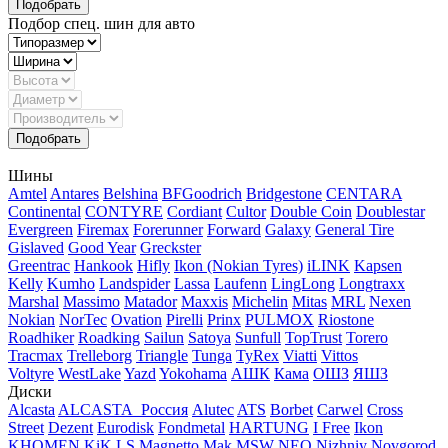
Подбор спец. шин для авто
Шины
Amtel
Antares
Belshina
BFGoodrich
Bridgestone
CENTARA
Continental
CONTYRE
Cordiant
Cultor
Double Coin
Doublestar
Evergreen
Firemax
Forerunner
Forward
Galaxy
General Tire
Gislaved
Good Year
Greckster
Greentrac
Hankook
Hifly
Ikon (Nokian Tyres)
iLINK
Kapsen
Kelly
Kumho
Landspider
Lassa
Laufenn
LingLong
Longtraxx
Marshal
Massimo
Matador
Maxxis
Michelin
Mitas
MRL
Nexen
Nokian
NorTec
Ovation
Pirelli
Prinx
PULMOX
Riostone
Roadhiker
Roadking
Sailun
Satoya
Sunfull
TopTrust
Torero
Tracmax
Trelleborg
Triangle
Tunga
TyRex
Viatti
Vittos
Voltyre
WestLake
Yazd
Yokohama
АШК
Кама
ОШЗ
ЯШЗ
Диски
Alcasta
ALCASTA_Россия
Alutec
ATS
Borbet
Carwel
Cross
Street
Dezent
Eurodisk
Fondmetal
HARTUNG
I Free
Ikon
KHOMEN
KiK
LS
Magnetto
Mak
MSW
NEO
Nizhniy Novgorod