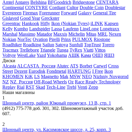
Amtel
Antares
Belshina
BFGoodrich
Bridgestone
CENTARA
Continental
CONTYRE
Cordiant
Cultor
Double Coin
Doublestar
Evergreen
Firemax
Forerunner
Forward
Galaxy
General Tire
Gislaved
Good Year
Greckster
Greentrac
Hankook
Hifly
Ikon (Nokian Tyres)
iLINK
Kapsen
Kelly
Kumho
Landspider
Lassa
Laufenn
LingLong
Longtraxx
Marshal
Massimo
Matador
Maxxis
Michelin
Mitas
MRL
Nexen
Nokian
NorTec
Ovation
Pirelli
Prinx
PULMOX
Riostone
Roadhiker
Roadking
Sailun
Satoya
Sunfull
TopTrust
Torero
Tracmax
Trelleborg
Triangle
Tunga
TyRex
Viatti
Vittos
Voltyre
WestLake
Yazd
Yokohama
АШК
Кама
ОШЗ
ЯШЗ
Диски
Alcasta
ALCASTA_Россия
Alutec
ATS
Borbet
Carwel
Cross
Street
Dezent
Eurodisk
Fondmetal
HARTUNG
I Free
Ikon
KHOMEN
KiK
LS
Magnetto
Mak
MSW
NEO
Nizhniy Novgorod
NZ
NZ_Россия
Off-Road Wheels
Oz
Race Ready Technology
Replay
Rial
RST
Skad
Tech-Line
Trebl
Venti
Zepp
Наши магазины
1
Шинный центр, район Южный промузел, 13 В, стр. 1
(4912) 775-778 доб. 301, 302. Шиномонтажный участок доб.
607.
2
Шинный центр, ул. Касимовское шоссе, д. 25, корп. 3