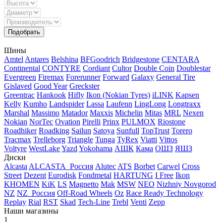
Шины
Amtel
Antares
Belshina
BFGoodrich
Bridgestone
CENTARA
Continental
CONTYRE
Cordiant
Cultor
Double Coin
Doublestar
Evergreen
Firemax
Forerunner
Forward
Galaxy
General Tire
Gislaved
Good Year
Greckster
Greentrac
Hankook
Hifly
Ikon (Nokian Tyres)
iLINK
Kapsen
Kelly
Kumho
Landspider
Lassa
Laufenn
LingLong
Longtraxx
Marshal
Massimo
Matador
Maxxis
Michelin
Mitas
MRL
Nexen
Nokian
NorTec
Ovation
Pirelli
Prinx
PULMOX
Riostone
Roadhiker
Roadking
Sailun
Satoya
Sunfull
TopTrust
Torero
Tracmax
Trelleborg
Triangle
Tunga
TyRex
Viatti
Vittos
Voltyre
WestLake
Yazd
Yokohama
АШК
Кама
ОШЗ
ЯШЗ
Диски
Alcasta
ALCASTA_Россия
Alutec
ATS
Borbet
Carwel
Cross
Street
Dezent
Eurodisk
Fondmetal
HARTUNG
I Free
Ikon
KHOMEN
KiK
LS
Magnetto
Mak
MSW
NEO
Nizhniy Novgorod
NZ
NZ_Россия
Off-Road Wheels
Oz
Race Ready Technology
Replay
Rial
RST
Skad
Tech-Line
Trebl
Venti
Zepp
Наши магазины
1