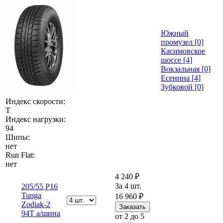
Южный
промузел [0]
Касимовское
шоссе [4]
Вокзальная [0]
Есенина [4]
Зубковой [0]
Индекс скорости:
T
Индекс нагрузки:
94
Шипы:
нет
Run Flat:
нет
4 240 ₽
За 4 шт.
205/55 Р16
Tunga
16 960 ₽
Zodiak-2
94T а/шина
от 2 до 5