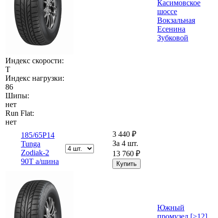
Касимовское
шоссе
Вокзальная
Есенина
Зубковой
Индекс скорости:
T
Индекс нагрузки:
86
Шипы:
нет
Run Flat:
нет
3 440 ₽
185/65Р14
За 4 шт.
Tunga
Zodiak-2
13 760 ₽
90T а/шина
Южный
промузел [>12]