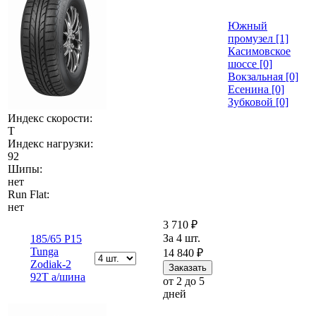
Южный
промузел [1]
Касимовское
шоссе [0]
Вокзальная [0]
Есенина [0]
Зубковой [0]
Индекс скорости:
T
Индекс нагрузки:
92
Шипы:
нет
Run Flat:
нет
3 710 ₽
За 4 шт.
185/65 Р15
Tunga
14 840 ₽
Zodiak-2
92T а/шина
от 2 до 5
дней