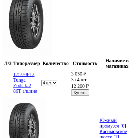
Наличие в
Л/З
Типоразмер
Количество
Стоимость
магазинах
3 050 ₽
175/70Р13
За 4 шт.
Tunga
Zodiak-2
12 200 ₽
86T а/шина
Южный
промузел [0]
Касимовское
шоссе [1]