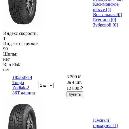
Касимовское
шоссе [4]
Вокзальная [0]
Есенина [0]
Зубковой [0]
Индекс скорости:
T
Индекс нагрузки:
90
Шипы:
нет
Run Flat:
нет
3 200 ₽
185/60Р14
За 4 шт.
Tunga
Zodiak-2
12 800 ₽
86T а/шина
Южный
промузел [1]