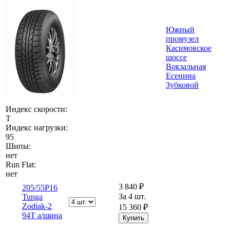
Южный
промузел
Касимовское
шоссе
Вокзальная
Есенина
Зубковой
Индекс скорости:
T
Индекс нагрузки:
95
Шипы:
нет
Run Flat:
нет
3 840 ₽
205/55Р16
За 4 шт.
Tunga
Zodiak-2
15 360 ₽
94T а/шина