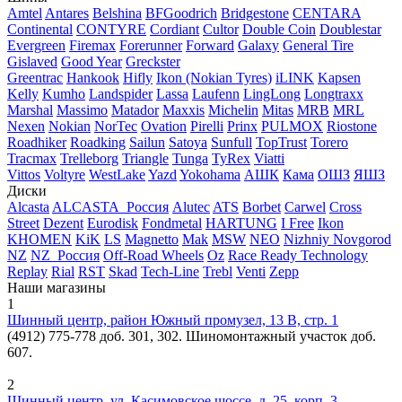
Amtel
Antares
Belshina
BFGoodrich
Bridgestone
CENTARA
Continental
CONTYRE
Cordiant
Cultor
Double Coin
Doublestar
Evergreen
Firemax
Forerunner
Forward
Galaxy
General Tire
Gislaved
Good Year
Greckster
Greentrac
Hankook
Hifly
Ikon (Nokian Tyres)
iLINK
Kapsen
Kelly
Kumho
Landspider
Lassa
Laufenn
LingLong
Longtraxx
Marshal
Massimo
Matador
Maxxis
Michelin
Mitas
MRB
MRL
Nexen
Nokian
NorTec
Ovation
Pirelli
Prinx
PULMOX
Riostone
Roadhiker
Roadking
Sailun
Satoya
Sunfull
TopTrust
Torero
Tracmax
Trelleborg
Triangle
Tunga
TyRex
Viatti
Vittos
Voltyre
WestLake
Yazd
Yokohama
АШК
Кама
ОШЗ
ЯШЗ
Диски
Alcasta
ALCASTA_Россия
Alutec
ATS
Borbet
Carwel
Cross
Street
Dezent
Eurodisk
Fondmetal
HARTUNG
I Free
Ikon
KHOMEN
KiK
LS
Magnetto
Mak
MSW
NEO
Nizhniy Novgorod
NZ
NZ_Россия
Off-Road Wheels
Oz
Race Ready Technology
Replay
Rial
RST
Skad
Tech-Line
Trebl
Venti
Zepp
Наши магазины
1
Шинный центр, район Южный промузел, 13 В, стр. 1
(4912) 775-778 доб. 301, 302. Шиномонтажный участок доб.
607.
2
Шинный центр, ул. Касимовское шоссе, д. 25, корп. 3