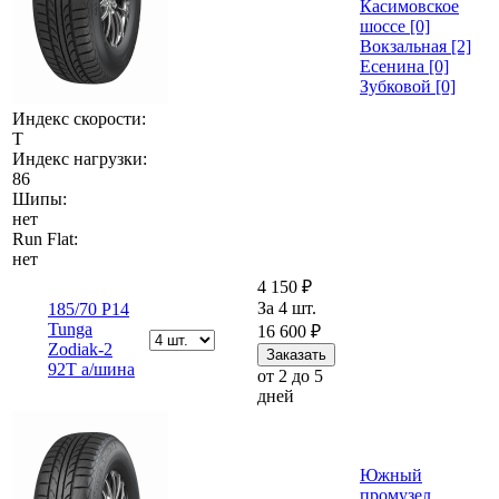
Касимовское
шоссе [0]
Вокзальная [2]
Есенина [0]
Зубковой [0]
Индекс скорости:
T
Индекс нагрузки:
86
Шипы:
нет
Run Flat:
нет
4 150 ₽
За 4 шт.
185/70 Р14
Tunga
16 600 ₽
Zodiak-2
92T а/шина
от 2 до 5
дней
Южный
промузел