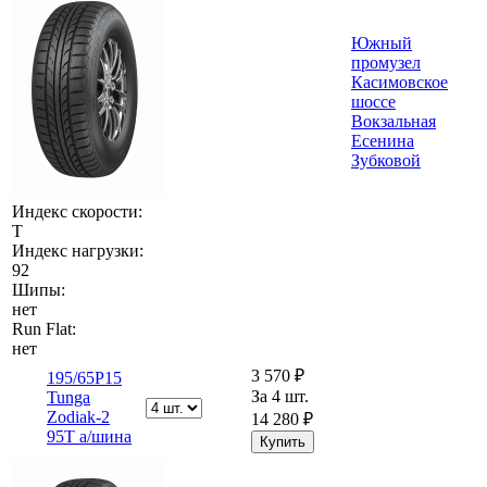
Южный
промузел
Касимовское
шоссе
Вокзальная
Есенина
Зубковой
Индекс скорости:
T
Индекс нагрузки:
92
Шипы:
нет
Run Flat:
нет
3 570 ₽
195/65Р15
За 4 шт.
Tunga
Zodiak-2
14 280 ₽
95T а/шина