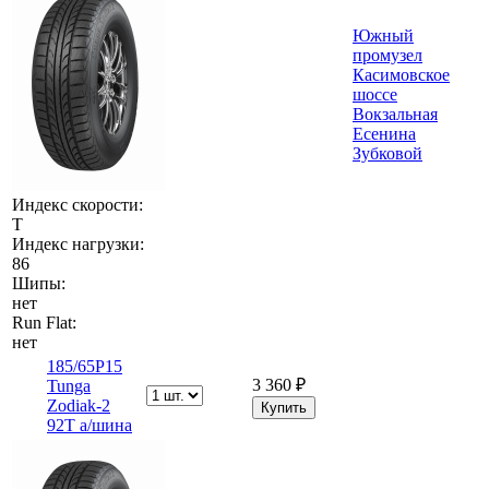
Южный
промузел
Касимовское
шоссе
Вокзальная
Есенина
Зубковой
Индекс скорости:
T
Индекс нагрузки:
86
Шипы:
нет
Run Flat:
нет
185/65Р15
3 360 ₽
Tunga
Zodiak-2
92T а/шина