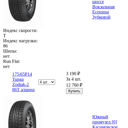
шоссе
Вокзальная
Есенина
Зубковой
Индекс скорости:
T
Индекс нагрузки:
86
Шипы:
нет
Run Flat:
нет
3 190 ₽
175/65Р14
За 4 шт.
Tunga
Zodiak-2
12 760 ₽
86T а/шина
Южный
промузел [0]
Касимовское