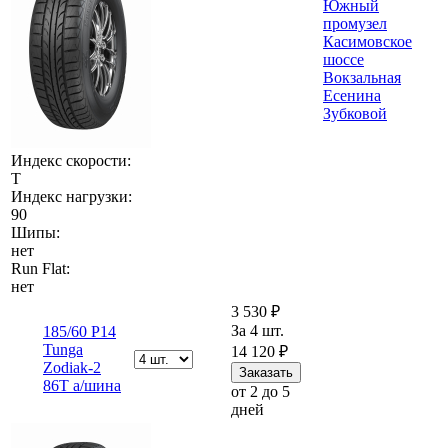
Южный
промузел
Касимовское
шоссе
Вокзальная
Есенина
Зубковой
Индекс скорости:
T
Индекс нагрузки:
90
Шипы:
нет
Run Flat:
нет
3 530 ₽
За 4 шт.
185/60 Р14
Tunga
14 120 ₽
Zodiak-2
86T а/шина
от 2 до 5
дней