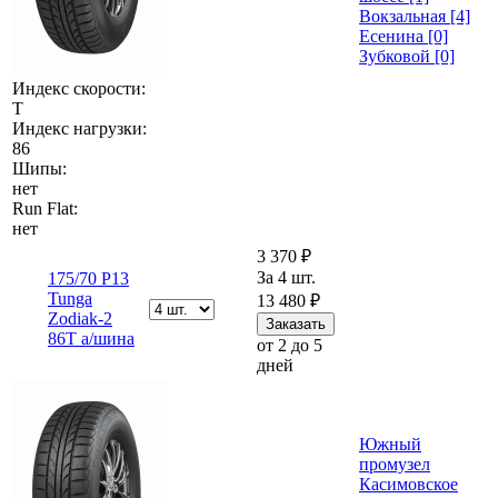
Вокзальная [4]
Есенина [0]
Зубковой [0]
Индекс скорости:
T
Индекс нагрузки:
86
Шипы:
нет
Run Flat:
нет
3 370 ₽
За 4 шт.
175/70 Р13
Tunga
13 480 ₽
Zodiak-2
86T а/шина
от 2 до 5
дней
Южный
промузел
Касимовское