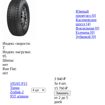
Южный
промузел [0]
Касимовское
шоссе [4]
Вокзальная [0]
Есенина [0]
Зубковой [0]
Индекс скорости:
T
Индекс нагрузки:
95
Шипы:
нет
Run Flat:
нет
3 940 ₽
За 4 шт.
195/65 Р15
Tunga
15 760 ₽
Zodiak-2
95T а/шина
от 2 до 5
дней