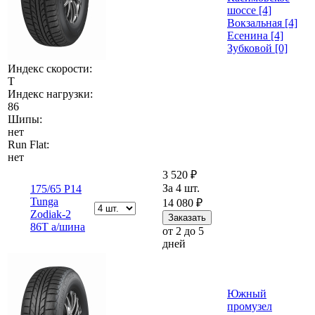
шоссе [4]
Вокзальная [4]
Есенина [4]
Зубковой [0]
Индекс скорости:
T
Индекс нагрузки:
86
Шипы:
нет
Run Flat:
нет
3 520 ₽
За 4 шт.
175/65 Р14
Tunga
14 080 ₽
Zodiak-2
86T а/шина
от 2 до 5
дней
Южный
промузел