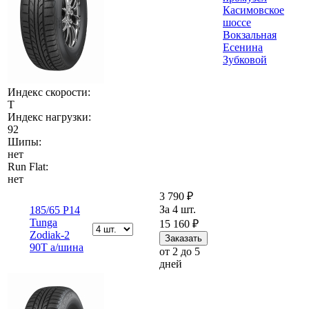
Касимовское
шоссе
Вокзальная
Есенина
Зубковой
Индекс скорости:
T
Индекс нагрузки:
92
Шипы:
нет
Run Flat:
нет
3 790 ₽
За 4 шт.
185/65 Р14
Tunga
15 160 ₽
Zodiak-2
90T а/шина
от 2 до 5
дней