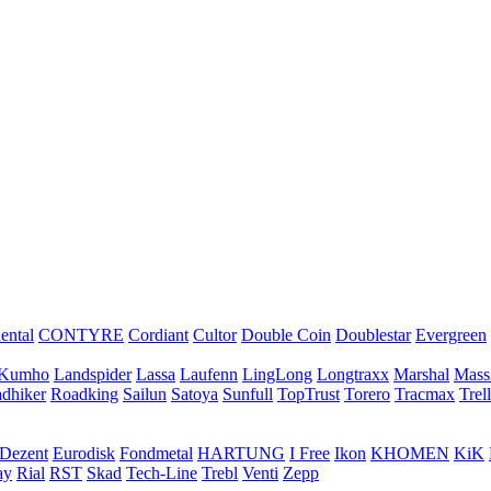
ental
CONTYRE
Cordiant
Cultor
Double Coin
Doublestar
Evergreen
Kumho
Landspider
Lassa
Laufenn
LingLong
Longtraxx
Marshal
Mass
dhiker
Roadking
Sailun
Satoya
Sunfull
TopTrust
Torero
Tracmax
Trel
Dezent
Eurodisk
Fondmetal
HARTUNG
I Free
Ikon
KHOMEN
KiK
ay
Rial
RST
Skad
Tech-Line
Trebl
Venti
Zepp