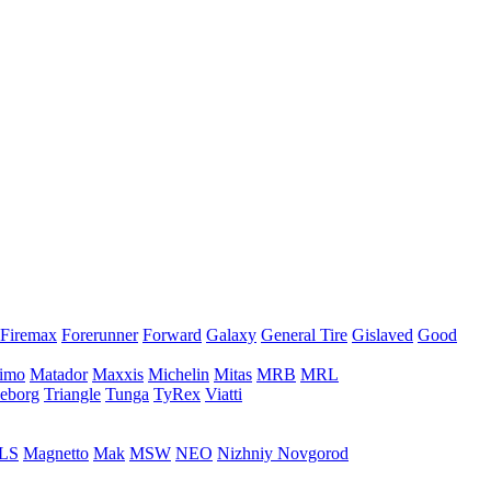
Firemax
Forerunner
Forward
Galaxy
General Tire
Gislaved
Good
imo
Matador
Maxxis
Michelin
Mitas
MRB
MRL
leborg
Triangle
Tunga
TyRex
Viatti
LS
Magnetto
Mak
MSW
NEO
Nizhniy Novgorod