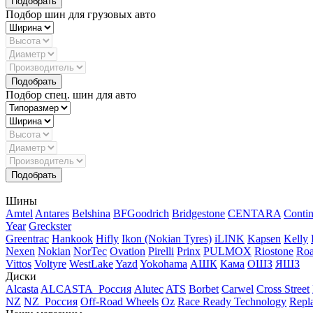
Подбор шин для грузовых авто
Подбор спец. шин для авто
Шины
Amtel
Antares
Belshina
BFGoodrich
Bridgestone
CENTARA
Contin
Year
Greckster
Greentrac
Hankook
Hifly
Ikon (Nokian Tyres)
iLINK
Kapsen
Kelly
Nexen
Nokian
NorTec
Ovation
Pirelli
Prinx
PULMOX
Riostone
Roa
Vittos
Voltyre
WestLake
Yazd
Yokohama
АШК
Кама
ОШЗ
ЯШЗ
Диски
Alcasta
ALCASTA_Россия
Alutec
ATS
Borbet
Carwel
Cross Street
NZ
NZ_Россия
Off-Road Wheels
Oz
Race Ready Technology
Repl