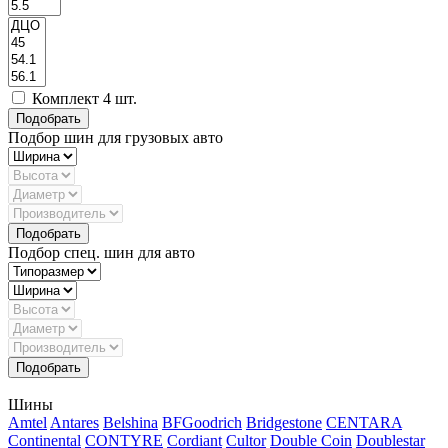
Комплект 4 шт.
Подбор шин для грузовых авто
Подбор спец. шин для авто
Шины
Amtel
Antares
Belshina
BFGoodrich
Bridgestone
CENTARA
Continental
CONTYRE
Cordiant
Cultor
Double Coin
Doublestar