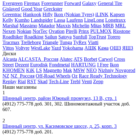
Evergreen
Firemax
Forerunner
Forward
Galaxy
General Tire
Gislaved
Good Year
Greckster
Greentrac
Hankook
Hifly
Ikon (Nokian Tyres)
iLINK
Kapsen
Kelly
Kumho
Landspider
Lassa
Laufenn
LingLong
Longtraxx
Marshal
Massimo
Matador
Maxxis
Michelin
Mitas
MRB
MRL
Nexen
Nokian
NorTec
Ovation
Pirelli
Prinx
PULMOX
Riostone
Roadhiker
Roadking
Sailun
Satoya
Sunfull
TopTrust
Torero
Tracmax
Trelleborg
Triangle
Tunga
TyRex
Viatti
Vittos
Voltyre
WestLake
Yazd
Yokohama
АШК
Кама
ОШЗ
ЯШЗ
Диски
Alcasta
ALCASTA_Россия
Alutec
ATS
Borbet
Carwel
Cross
Street
Dezent
Eurodisk
Fondmetal
HARTUNG
I Free
Ikon
KHOMEN
KiK
LS
Magnetto
Mak
MSW
NEO
Nizhniy Novgorod
NZ
NZ_Россия
Off-Road Wheels
Oz
Race Ready Technology
Replay
Rial
RST
Skad
Tech-Line
Trebl
Venti
Zepp
Наши магазины
1
Шинный центр, район Южный промузел, 13 В, стр. 1
(4912) 775-778 доб. 301, 302. Шиномонтажный участок доб.
607.
2
Шинный центр, ул. Касимовское шоссе, д. 25, корп. 3
(4912) 775-778 доб. 201.