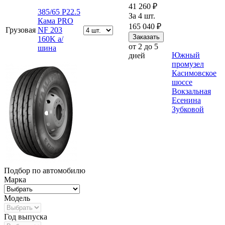
41 260 ₽
385/65 Р22.5
За 4 шт.
Кама PRO
165 040 ₽
Грузовая
NF 203
160K а/
от 2 до 5
шина
Южный
дней
промузел
Касимовское
шоссе
Вокзальная
Есенина
Зубковой
Подбор по автомобилю
Марка
Модель
Год выпуска