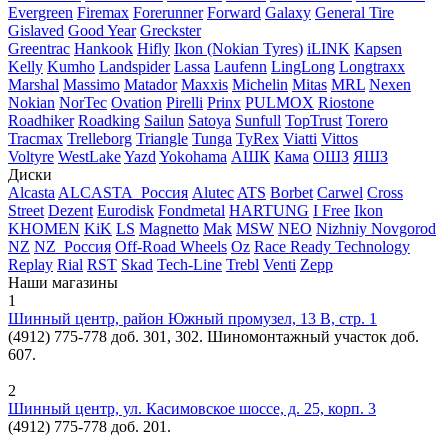
Evergreen
Firemax
Forerunner
Forward
Galaxy
General Tire
Gislaved
Good Year
Greckster
Greentrac
Hankook
Hifly
Ikon (Nokian Tyres)
iLINK
Kapsen
Kelly
Kumho
Landspider
Lassa
Laufenn
LingLong
Longtraxx
Marshal
Massimo
Matador
Maxxis
Michelin
Mitas
MRL
Nexen
Nokian
NorTec
Ovation
Pirelli
Prinx
PULMOX
Riostone
Roadhiker
Roadking
Sailun
Satoya
Sunfull
TopTrust
Torero
Tracmax
Trelleborg
Triangle
Tunga
TyRex
Viatti
Vittos
Voltyre
WestLake
Yazd
Yokohama
АШК
Кама
ОШЗ
ЯШЗ
Диски
Alcasta
ALCASTA_Россия
Alutec
ATS
Borbet
Carwel
Cross
Street
Dezent
Eurodisk
Fondmetal
HARTUNG
I Free
Ikon
KHOMEN
KiK
LS
Magnetto
Mak
MSW
NEO
Nizhniy Novgorod
NZ
NZ_Россия
Off-Road Wheels
Oz
Race Ready Technology
Replay
Rial
RST
Skad
Tech-Line
Trebl
Venti
Zepp
Наши магазины
1
Шинный центр, район Южный промузел, 13 В, стр. 1
(4912) 775-778 доб. 301, 302. Шиномонтажный участок доб.
607.
2
Шинный центр, ул. Касимовское шоссе, д. 25, корп. 3
(4912) 775-778 доб. 201.