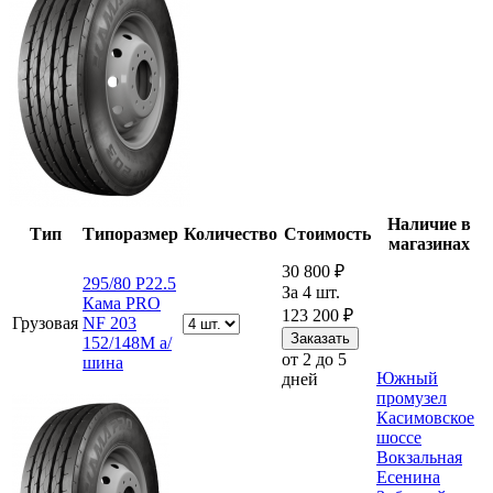
Наличие в
Тип
Типоразмер
Количество
Стоимость
магазинах
30 800 ₽
295/80 Р22.5
За 4 шт.
Кама PRO
123 200 ₽
Грузовая
NF 203
152/148M а/
от 2 до 5
шина
Южный
дней
промузел
Касимовское
шоссе
Вокзальная
Есенина