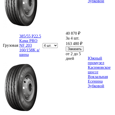
Зубковой
40 870 ₽
385/55 Р22.5
За 4 шт.
Кама PRO
163 480 ₽
Грузовая
NF 203
160/158K а/
от 2 до 5
шина
Южный
дней
промузел
Касимовское
шоссе
Вокзальная
Есенина
Зубковой