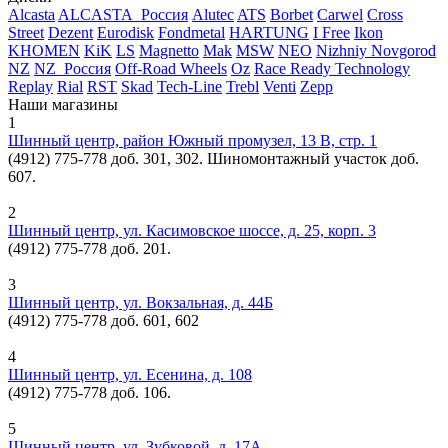
Alcasta
ALCASTA_Россия
Alutec
ATS
Borbet
Carwel
Cross
Street
Dezent
Eurodisk
Fondmetal
HARTUNG
I Free
Ikon
KHOMEN
KiK
LS
Magnetto
Mak
MSW
NEO
Nizhniy Novgorod
NZ
NZ_Россия
Off-Road Wheels
Oz
Race Ready Technology
Replay
Rial
RST
Skad
Tech-Line
Trebl
Venti
Zepp
Наши магазины
1
Шинный центр, район Южный промузел, 13 В, стр. 1
(4912) 775-778 доб. 301, 302. Шиномонтажный участок доб.
607.
2
Шинный центр, ул. Касимовское шоссе, д. 25, корп. 3
(4912) 775-778 доб. 201.
3
Шинный центр, ул. Вокзальная, д. 44Б
(4912) 775-778 доб. 601, 602
4
Шинный центр, ул. Есенина, д. 108
(4912) 775-778 доб. 106.
5
Шинный центр, ул. Зубковой, д. 17А