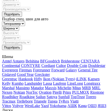
Подбор спец. шин для авто
Шины
Amtel
Antares
Belshina
BFGoodrich
Bridgestone
CENTARA
Continental
CONTYRE
Cordiant
Cultor
Double Coin
Doublestar
Evergreen
Firemax
Forerunner
Forward
Galaxy
General Tire
Gislaved
Good Year
Greckster
Greentrac
Hankook
Hifly
Ikon (Nokian Tyres)
iLINK
Kapsen
Kelly
Kumho
Landspider
Lassa
Laufenn
LingLong
Longtraxx
Marshal
Massimo
Matador
Maxxis
Michelin
Mitas
MRB
MRL
Nexen
Nokian
NorTec
Ovation
Pirelli
Prinx
PULMOX
Riostone
Roadhiker
Roadking
Sailun
Satoya
Sunfull
TopTrust
Torero
Tracmax
Trelleborg
Triangle
Tunga
TyRex
Viatti
Vittos
Voltyre
WestLake
Yazd
Yokohama
АШК
Кама
ОШЗ
ЯШЗ
Диски