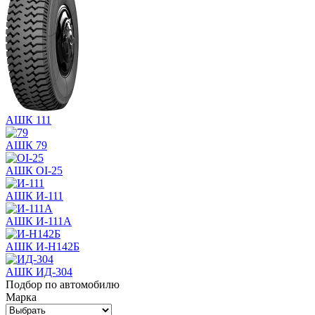
АШК 111
АШК 79
АШК OI-25
АШК И-111
АШК И-111А
АШК И-Н142Б
АШК ИД-304
Подбор по автомобилю
Марка