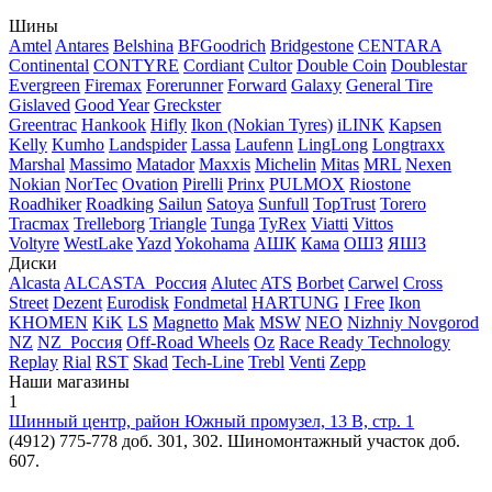
Шины
Amtel
Antares
Belshina
BFGoodrich
Bridgestone
CENTARA
Continental
CONTYRE
Cordiant
Cultor
Double Coin
Doublestar
Evergreen
Firemax
Forerunner
Forward
Galaxy
General Tire
Gislaved
Good Year
Greckster
Greentrac
Hankook
Hifly
Ikon (Nokian Tyres)
iLINK
Kapsen
Kelly
Kumho
Landspider
Lassa
Laufenn
LingLong
Longtraxx
Marshal
Massimo
Matador
Maxxis
Michelin
Mitas
MRL
Nexen
Nokian
NorTec
Ovation
Pirelli
Prinx
PULMOX
Riostone
Roadhiker
Roadking
Sailun
Satoya
Sunfull
TopTrust
Torero
Tracmax
Trelleborg
Triangle
Tunga
TyRex
Viatti
Vittos
Voltyre
WestLake
Yazd
Yokohama
АШК
Кама
ОШЗ
ЯШЗ
Диски
Alcasta
ALCASTA_Россия
Alutec
ATS
Borbet
Carwel
Cross
Street
Dezent
Eurodisk
Fondmetal
HARTUNG
I Free
Ikon
KHOMEN
KiK
LS
Magnetto
Mak
MSW
NEO
Nizhniy Novgorod
NZ
NZ_Россия
Off-Road Wheels
Oz
Race Ready Technology
Replay
Rial
RST
Skad
Tech-Line
Trebl
Venti
Zepp
Наши магазины
1
Шинный центр, район Южный промузел, 13 В, стр. 1
(4912) 775-778 доб. 301, 302. Шиномонтажный участок доб.
607.