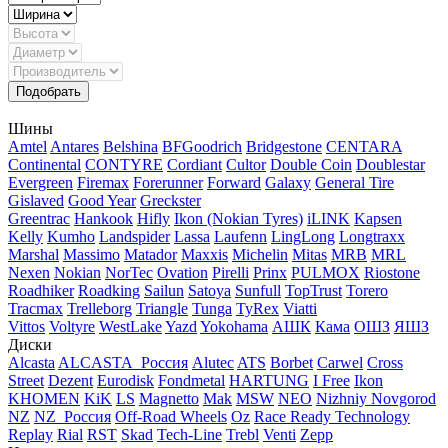
Шины
Amtel
Antares
Belshina
BFGoodrich
Bridgestone
CENTARA
Continental
CONTYRE
Cordiant
Cultor
Double Coin
Doublestar
Evergreen
Firemax
Forerunner
Forward
Galaxy
General Tire
Gislaved
Good Year
Greckster
Greentrac
Hankook
Hifly
Ikon (Nokian Tyres)
iLINK
Kapsen
Kelly
Kumho
Landspider
Lassa
Laufenn
LingLong
Longtraxx
Marshal
Massimo
Matador
Maxxis
Michelin
Mitas
MRB
MRL
Nexen
Nokian
NorTec
Ovation
Pirelli
Prinx
PULMOX
Riostone
Roadhiker
Roadking
Sailun
Satoya
Sunfull
TopTrust
Torero
Tracmax
Trelleborg
Triangle
Tunga
TyRex
Viatti
Vittos
Voltyre
WestLake
Yazd
Yokohama
АШК
Кама
ОШЗ
ЯШЗ
Диски
Alcasta
ALCASTA_Россия
Alutec
ATS
Borbet
Carwel
Cross
Street
Dezent
Eurodisk
Fondmetal
HARTUNG
I Free
Ikon
KHOMEN
KiK
LS
Magnetto
Mak
MSW
NEO
Nizhniy Novgorod
NZ
NZ_Россия
Off-Road Wheels
Oz
Race Ready Technology
Replay
Rial
RST
Skad
Tech-Line
Trebl
Venti
Zepp