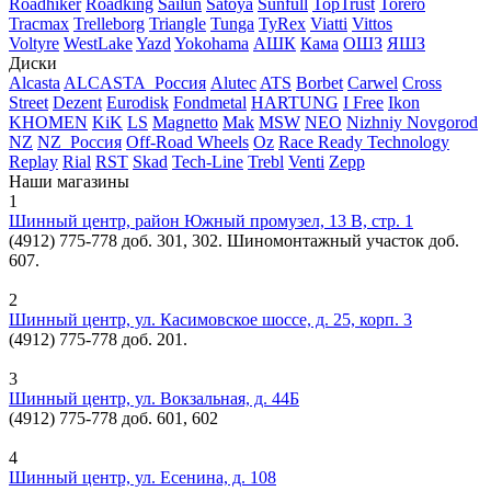
Roadhiker
Roadking
Sailun
Satoya
Sunfull
TopTrust
Torero
Tracmax
Trelleborg
Triangle
Tunga
TyRex
Viatti
Vittos
Voltyre
WestLake
Yazd
Yokohama
АШК
Кама
ОШЗ
ЯШЗ
Диски
Alcasta
ALCASTA_Россия
Alutec
ATS
Borbet
Carwel
Cross
Street
Dezent
Eurodisk
Fondmetal
HARTUNG
I Free
Ikon
KHOMEN
KiK
LS
Magnetto
Mak
MSW
NEO
Nizhniy Novgorod
NZ
NZ_Россия
Off-Road Wheels
Oz
Race Ready Technology
Replay
Rial
RST
Skad
Tech-Line
Trebl
Venti
Zepp
Наши магазины
1
Шинный центр, район Южный промузел, 13 В, стр. 1
(4912) 775-778 доб. 301, 302. Шиномонтажный участок доб.
607.
2
Шинный центр, ул. Касимовское шоссе, д. 25, корп. 3
(4912) 775-778 доб. 201.
3
Шинный центр, ул. Вокзальная, д. 44Б
(4912) 775-778 доб. 601, 602
4
Шинный центр, ул. Есенина, д. 108