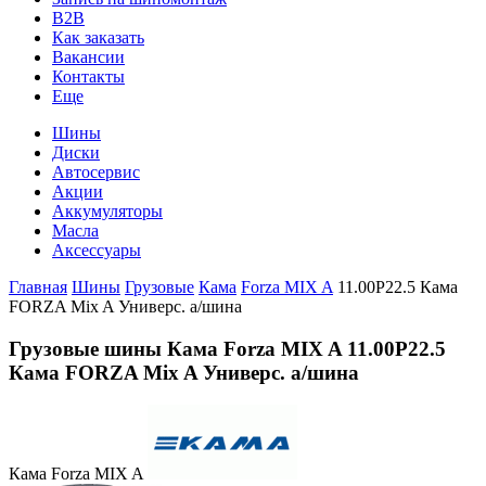
B2B
Как заказать
Вакансии
Контакты
Еще
Шины
Диски
Автосервис
Акции
Аккумуляторы
Масла
Аксессуары
Главная
Шины
Грузовые
Кама
Forza MIX A
11.00Р22.5 Кама
FORZA Mix A Универс. а/шина
Грузовые шины Кама Forza MIX A 11.00Р22.5
Кама FORZA Mix A Универс. а/шина
Кама Forza MIX A