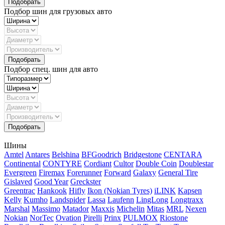
Подбор шин для грузовых авто
Подбор спец. шин для авто
Шины
Amtel
Antares
Belshina
BFGoodrich
Bridgestone
CENTARA
Continental
CONTYRE
Cordiant
Cultor
Double Coin
Doublestar
Evergreen
Firemax
Forerunner
Forward
Galaxy
General Tire
Gislaved
Good Year
Greckster
Greentrac
Hankook
Hifly
Ikon (Nokian Tyres)
iLINK
Kapsen
Kelly
Kumho
Landspider
Lassa
Laufenn
LingLong
Longtraxx
Marshal
Massimo
Matador
Maxxis
Michelin
Mitas
MRL
Nexen
Nokian
NorTec
Ovation
Pirelli
Prinx
PULMOX
Riostone