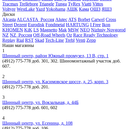
Tracmax
Trelleborg
Triangle
Tunga
TyRex
Viatti
Vittos
Voltyre
WestLake
Yazd
Yokohama
АШК
Кама
ОШЗ
ЯШЗ
Диски
Alcasta
ALCASTA_Россия
Alutec
ATS
Borbet
Carwel
Cross
Street
Dezent
Eurodisk
Fondmetal
HARTUNG
I Free
Ikon
KHOMEN
KiK
LS
Magnetto
Mak
MSW
NEO
Nizhniy Novgorod
NZ
NZ_Россия
Off-Road Wheels
Oz
Race Ready Technology
Replay
Rial
RST
Skad
Tech-Line
Trebl
Venti
Zepp
Наши магазины
1
Шинный центр, район Южный промузел, 13 В, стр. 1
(4912) 775-778 доб. 301, 302. Шиномонтажный участок доб.
607.
2
Шинный центр, ул. Касимовское шоссе, д. 25, корп. 3
(4912) 775-778 доб. 201.
3
Шинный центр, ул. Вокзальная, д. 44Б
(4912) 775-778 доб. 601, 602
4
Шинный центр, ул. Есенина, д. 108
(4912) 775-778 доб. 106.