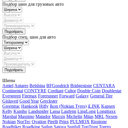
Подбор шин для грузовых авто
Подбор спец. шин для авто
Шины
Amtel
Antares
Belshina
BFGoodrich
Bridgestone
CENTARA
Continental
CONTYRE
Cordiant
Cultor
Double Coin
Doublestar
Evergreen
Firemax
Forerunner
Forward
Galaxy
General Tire
Gislaved
Good Year
Greckster
Greentrac
Hankook
Hifly
Ikon (Nokian Tyres)
iLINK
Kapsen
Kelly
Kumho
Landspider
Lassa
Laufenn
LingLong
Longtraxx
Marshal
Massimo
Matador
Maxxis
Michelin
Mitas
MRL
Nexen
Nokian
NorTec
Ovation
Pirelli
Prinx
PULMOX
Riostone
Roadhiker
Roadking
Sailun
Satoya
Sunfull
TopTrust
Torero