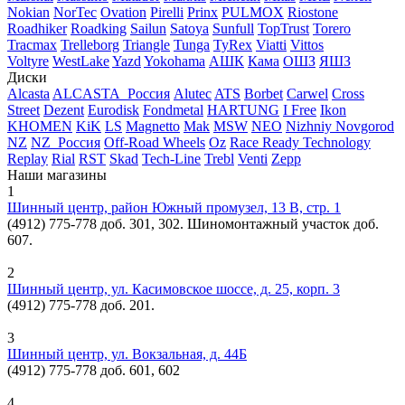
Nokian
NorTec
Ovation
Pirelli
Prinx
PULMOX
Riostone
Roadhiker
Roadking
Sailun
Satoya
Sunfull
TopTrust
Torero
Tracmax
Trelleborg
Triangle
Tunga
TyRex
Viatti
Vittos
Voltyre
WestLake
Yazd
Yokohama
АШК
Кама
ОШЗ
ЯШЗ
Диски
Alcasta
ALCASTA_Россия
Alutec
ATS
Borbet
Carwel
Cross
Street
Dezent
Eurodisk
Fondmetal
HARTUNG
I Free
Ikon
KHOMEN
KiK
LS
Magnetto
Mak
MSW
NEO
Nizhniy Novgorod
NZ
NZ_Россия
Off-Road Wheels
Oz
Race Ready Technology
Replay
Rial
RST
Skad
Tech-Line
Trebl
Venti
Zepp
Наши магазины
1
Шинный центр, район Южный промузел, 13 В, стр. 1
(4912) 775-778 доб. 301, 302. Шиномонтажный участок доб.
607.
2
Шинный центр, ул. Касимовское шоссе, д. 25, корп. 3
(4912) 775-778 доб. 201.
3
Шинный центр, ул. Вокзальная, д. 44Б
(4912) 775-778 доб. 601, 602
4