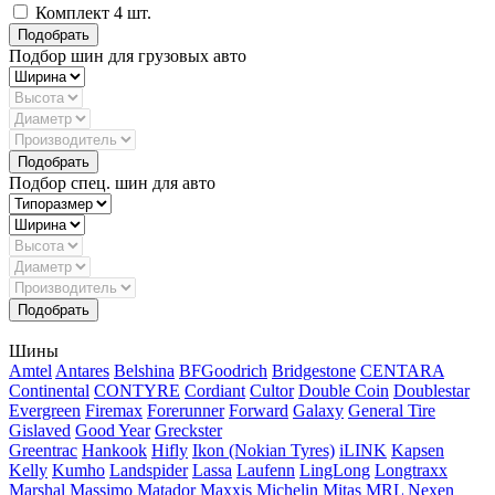
Комплект 4 шт.
Подбор шин для грузовых авто
Подбор спец. шин для авто
Шины
Amtel
Antares
Belshina
BFGoodrich
Bridgestone
CENTARA
Continental
CONTYRE
Cordiant
Cultor
Double Coin
Doublestar
Evergreen
Firemax
Forerunner
Forward
Galaxy
General Tire
Gislaved
Good Year
Greckster
Greentrac
Hankook
Hifly
Ikon (Nokian Tyres)
iLINK
Kapsen
Kelly
Kumho
Landspider
Lassa
Laufenn
LingLong
Longtraxx
Marshal
Massimo
Matador
Maxxis
Michelin
Mitas
MRL
Nexen